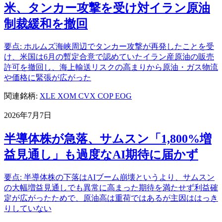
米、タンカー攻撃を受け対イラン原油
制裁緩和を撤回
要点: ホルムズ海峡周辺でタンカー攻撃が再発したことを受
け、米国は6月の暫定合意で認めていたイラン産原油の販売
許可を撤回し、海上輸送リスクの高まりから原油・ガス物流
や価格に緊張が広がった
関連銘柄:
XLE
XOM
CVX
COP
EOG
2026年7月7日
半導体株が急落、サムスン「1,800%増
益見通し」も過度なAI期待に届かず
要点: 半導体株の下落はAIブーム崩壊というより、サムスン
の大幅増益見通しでも異常に高まった期待を満たせず利益確
定が広がったためで、原油高は重荷ではあるが主因ははっき
りしていない