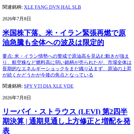
関連銘柄:
XLE
FANG
DVN
HAL
SLB
2026年7月8日
米国株下落、米・イラン緊張再燃で原
油急騰も全体への波及は限定的
要点: 米・イラン情勢への警戒で原油高を見込む動きが強ま
り、航空株など燃料高に弱い銘柄が売られたが、市場全体は
長期的なエネルギーショックをまだ織り込まず、原油の上昇
が続くかどうかが今後の焦点となっている
関連銘柄:
SPY
VTI
DIA
XLE
VDE
2026年7月8日
リーバイ・ストラウス (LEVI) 第2四半
期決算 | 通期見通し上方修正と増配を発
表