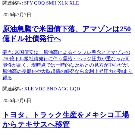
関連銘柄:
SPY
QQQ
SMH
XLK
XLE
2026年7月7日
原油急騰で米国債下落、アマゾンは250
億ドル社債発行へ
要点: 米国債安は、原油高によるインフレ懸念とアマゾンの
250億ドル級社債発行に伴う需給・ヘッジ圧力が重なった可
能性が高く、現時点では一時的な反応との見方が中心だが、
原油高の長期化や大型起債の続発なら金利上昇圧力が強まり
得る
関連銘柄:
XLE
VDE
BND
AGG
LQD
2026年7月6日
トヨタ、トラック生産をメキシコ工場
からテキサスへ移管