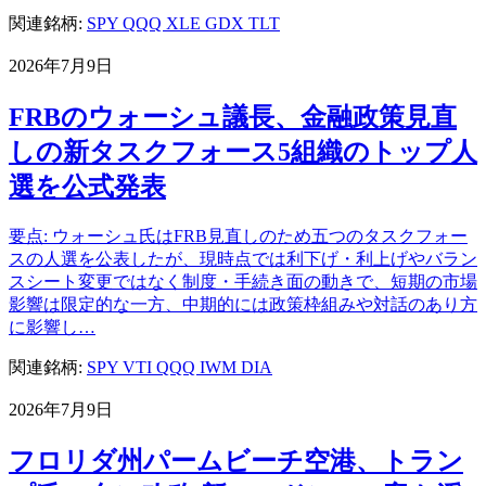
関連銘柄:
SPY
QQQ
XLE
GDX
TLT
2026年7月9日
FRBのウォーシュ議長、金融政策見直
しの新タスクフォース5組織のトップ人
選を公式発表
要点: ウォーシュ氏はFRB見直しのため五つのタスクフォー
スの人選を公表したが、現時点では利下げ・利上げやバラン
スシート変更ではなく制度・手続き面の動きで、短期の市場
影響は限定的な一方、中期的には政策枠組みや対話のあり方
に影響し…
関連銘柄:
SPY
VTI
QQQ
IWM
DIA
2026年7月9日
フロリダ州パームビーチ空港、トラン