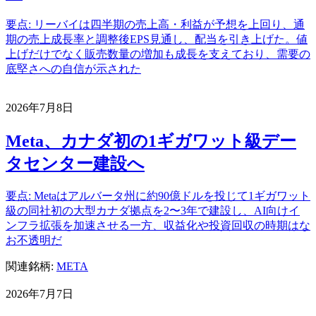
要点: リーバイは四半期の売上高・利益が予想を上回り、通
期の売上成長率と調整後EPS見通し、配当を引き上げた。値
上げだけでなく販売数量の増加も成長を支えており、需要の
底堅さへの自信が示された
2026年7月8日
Meta、カナダ初の1ギガワット級デー
タセンター建設へ
要点: Metaはアルバータ州に約90億ドルを投じて1ギガワット
級の同社初の大型カナダ拠点を2〜3年で建設し、AI向けイ
ンフラ拡張を加速させる一方、収益化や投資回収の時期はな
お不透明だ
関連銘柄:
META
2026年7月7日