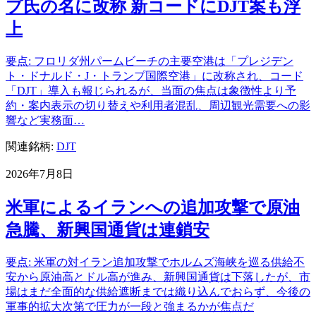
プ氏の名に改称 新コードにDJT案も浮
上
要点: フロリダ州パームビーチの主要空港は「プレジデン
ト・ドナルド・J・トランプ国際空港」に改称され、コード
「DJT」導入も報じられるが、当面の焦点は象徴性より予
約・案内表示の切り替えや利用者混乱、周辺観光需要への影
響など実務面…
関連銘柄:
DJT
2026年7月8日
米軍によるイランへの追加攻撃で原油
急騰、新興国通貨は連鎖安
要点: 米軍の対イラン追加攻撃でホルムズ海峡を巡る供給不
安から原油高とドル高が進み、新興国通貨は下落したが、市
場はまだ全面的な供給遮断までは織り込んでおらず、今後の
軍事的拡大次第で圧力が一段と強まるかが焦点だ