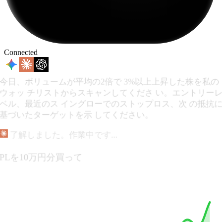
Connected
今日、ボリュームが平均の2倍で 3%以上上昇した株を私の
ウォッ チリストからスキャンしてくださ い。エントリーレ
ベル、最近のス イングローでのストップロス、次 の抵抗に
基づいたターゲットを示 してください。
了解しました。作業中です...
APLを10万円分買って
AAPLを$213.31で10万円分購入しました。ポートフォリ
オを確認してください。
リアルタイム