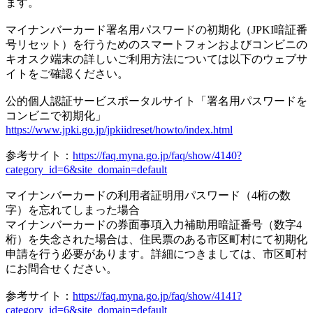
ます。
マイナンバーカード署名用パスワードの初期化（JPKI暗証番
号リセット）を行うためのスマートフォンおよびコンビニの
キオスク端末の詳しいご利用方法については以下のウェブサ
イトをご確認ください。
公的個人認証サービスポータルサイト「署名用パスワードを
コンビニで初期化」
https://www.jpki.go.jp/jpkiidreset/howto/index.html
参考サイト：
https://faq.myna.go.jp/faq/show/4140?
category_id=6&site_domain=default
マイナンバーカードの利用者証明用パスワード（4桁の数
字）を忘れてしまった場合
マイナンバーカードの券面事項入力補助用暗証番号（数字4
桁）を失念された場合は、住民票のある市区町村にて初期化
申請を行う必要があります。詳細につきましては、市区町村
にお問合せください。
参考サイト：
https://faq.myna.go.jp/faq/show/4141?
category_id=6&site_domain=default