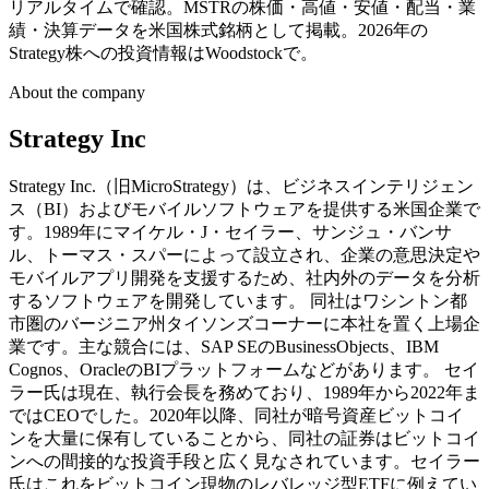
リアルタイムで確認。MSTRの株価・高値・安値・配当・業
績・決算データを米国株式銘柄として掲載。2026年の
Strategy株への投資情報はWoodstockで。
About the company
Strategy Inc
Strategy Inc.（旧MicroStrategy）は、ビジネスインテリジェン
ス（BI）およびモバイルソフトウェアを提供する米国企業で
す。1989年にマイケル・J・セイラー、サンジュ・バンサ
ル、トーマス・スパーによって設立され、企業の意思決定や
モバイルアプリ開発を支援するため、社内外のデータを分析
するソフトウェアを開発しています。 同社はワシントン都
市圏のバージニア州タイソンズコーナーに本社を置く上場企
業です。主な競合には、SAP SEのBusinessObjects、IBM
Cognos、OracleのBIプラットフォームなどがあります。 セイ
ラー氏は現在、執行会長を務めており、1989年から2022年ま
ではCEOでした。2020年以降、同社が暗号資産ビットコイ
ンを大量に保有していることから、同社の証券はビットコイ
ンへの間接的な投資手段と広く見なされています。セイラー
氏はこれをビットコイン現物のレバレッジ型ETFに例えてい